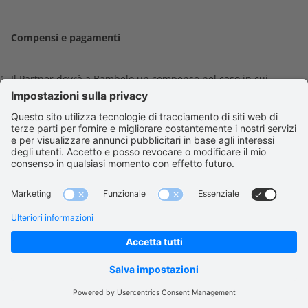
Compensi e pagamenti
Il Partner dovrà a Bambelo un compenso nel caso in cui
riceva una Richiesta in risposta a una richiesta effettuata
tramite il sito web. L'importo del compenso viene comunicato
al Partner al momento della conferma degli accordi di
collaborazione.
Se non diversamente concordato e confermato da Bambelo
durante la registrazione degli accordi stipulati, il Partner
riceverà periodicamente una fattura in conformità con il
piano di pagamento con l'elenco delle richieste ricevute nel
periodo precedente. Eventuali domande o obiezioni sulla
fattura devono essere comunicate a Bambelo per iscritto o via
e-mail all'indirizzo finance@bambelo.com entro cinque (5)