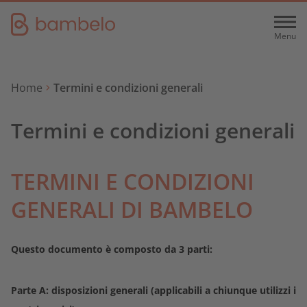
Menu
Menu
Cosa facciamo
Home
Termini e condizioni generali
Chi siamo
Termini e condizioni generali
Servizi
Immobiliare
Collaborazione
TERMINI E CONDIZIONI
Tutto ciò che riguarda l'edilizia abitativa
GENERALI DI BAMBELO
Lavorare per noi
Pannelli solari
Italiano
Questo documento è composto da 3 parti:
Noleggia o acquista pannelli solari o collettori
Deutsch
Diventa partner
Parte A: disposizioni generali (applicabili a chiunque utilizzi i