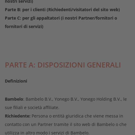
nostri servizi)
English
Parte B: per i clienti (Richiedenti/visitatori del sito web)
Sei pronto a ricevere piú
Parte C: per gli appaltatori (i nostri Partner/fornitori o
clienti?
fornitori di servizi)
Español
Diventa partner
Français
PARTE A: DISPOSIZIONI GENERALI
Scopri i vantaggi
België - Nederlands
Definizioni
Bambelo
: Bambelo B.V., Yonego B.V., Yonego Holding B.V., le
Nederlands
sue filiali e società affiliate.
Richiedente:
Persona o entità giuridica che viene messa in
contatto con un Partner tramite il sito web di Bambelo o che
utilizza in altro modo i servizi di Bambelo.