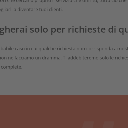
i che cercano proprio il servizio che offri tu, tutto ciò che
gliarli a diventare tuoi clienti.
gherai solo per richieste di q
babile caso in cui qualche richiesta non corrisponda ai nost
, non ne facciamo un dramma. Ti addebiteremo solo le richie
e complete.