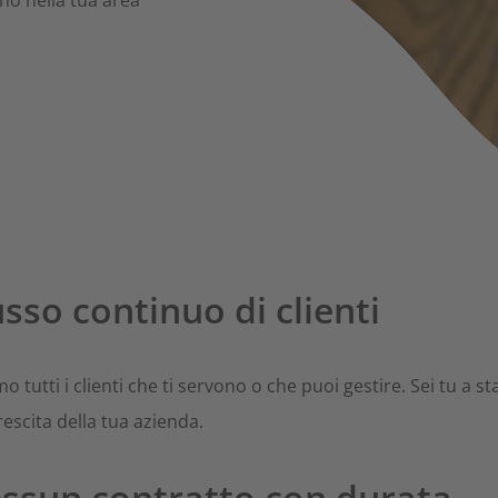
no nella tua area
English
Sei pron
Español
Belgique - Français
Français
usso continuo di clienti
België - Nederlands
o tutti i clienti che ti servono o che puoi gestire. Sei tu a stab
crescita della tua azienda.
Nederlands
essun contratto con durata