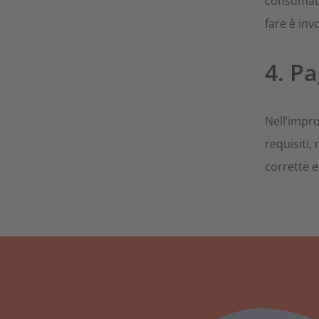
consumator
fare è invo
4. Pa
Nell’impro
requisiti
corrette 