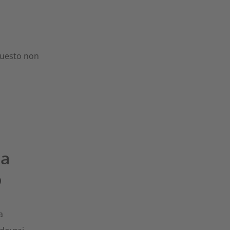
 questo non
na
o
a