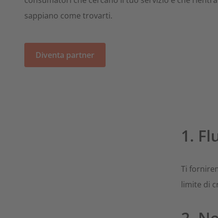
consumatori che cercano il tuo servizio e che rientra
sappiano come trovarti.
Diventa partner
1. Fl
Ti fornirem
limite di 
2. N