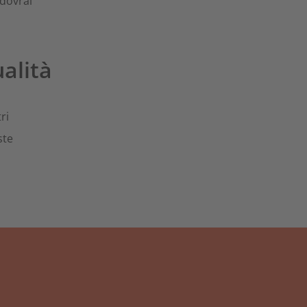
 dovrai
ualità
ri
ste