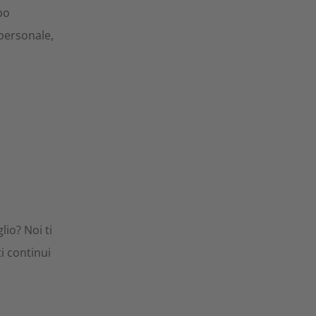
po
personale,
lio? Noi ti
i continui