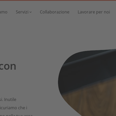
iamo
Servizi
Collaborazione
Lavorare per noi
Cosa facciamo
Chi siamo
Pannelli solari
Servizi
Noleggia o acquista pannelli solari o collettori
 con
Immobiliare
Collaborazione
Tutto ciò che riguar
Lavorare per noi
Pannelli solari
Italiano
Noleggia o acquista 
. Inutile
Deutsch
sicuriamo che i