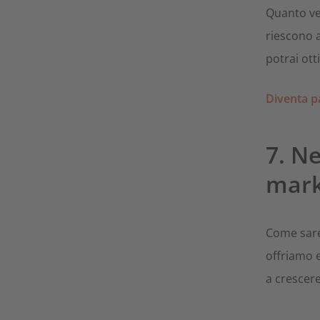
Quanto vel
riescono 
potrai ott
Diventa p
7. N
mark
Come sareb
offriamo e
a crescere