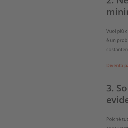
mini
Vuoi più c
è un prob
costantem
Diventa p
3. S
evide
Poiché tut