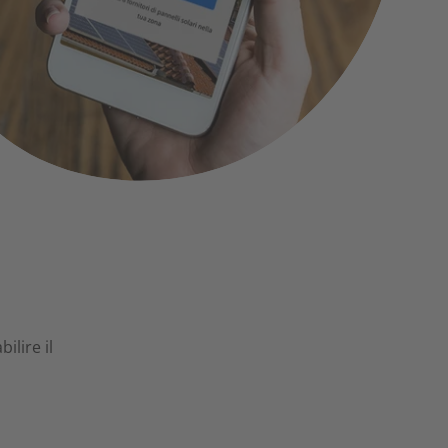
to a ricevere piú clienti?
Diventa partner
Scopri i vantaggi
ilire il