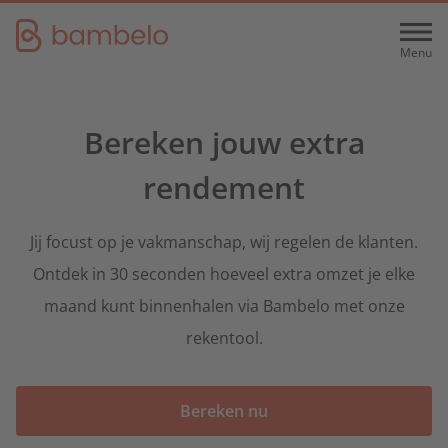
Menu
Menu
Hoe het werkt
Bereken jouw extra
Wat we doen
Over ons
rendement
Wie we zijn
Diensten
Aanvraagcontrole
Jij focust op je vakmanschap, wij regelen de klanten.
Airco
Tarieven & Tools
Voor airco-installateurs
Ontdek in 30 seconden hoeveel extra omzet je elke
Werken bij
Partner plans
Samenwerking
maand kunt binnenhalen via Bambelo met onze
rekentool.
Badkamers
Samenwerking
Nieuws
Partner worden
Voor badkamerspecialisten
Bereken je rendement
Bereken nu
Contact
Keukens