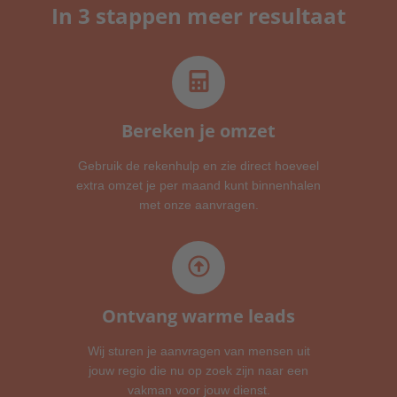
Schilders
In 3 stappen meer resultaat
Binnen- en buitenschilderwerk
Thuisbatterij
Voor alle thuisbatterij opties
Bereken je omzet
Gebruik de rekenhulp en zie direct hoeveel
Tuinonderhoud
extra omzet je per maand kunt binnenhalen
Tuinontwerp, -aanleg of -onderhoud
met onze aanvragen.
Verhuizers
Voor alle verhuizers
Ontvang warme leads
Verwarming & Isolatie
Wij sturen je aanvragen van mensen uit
Woningisolatie en cv-ketels
jouw regio die nu op zoek zijn naar een
vakman voor jouw dienst.