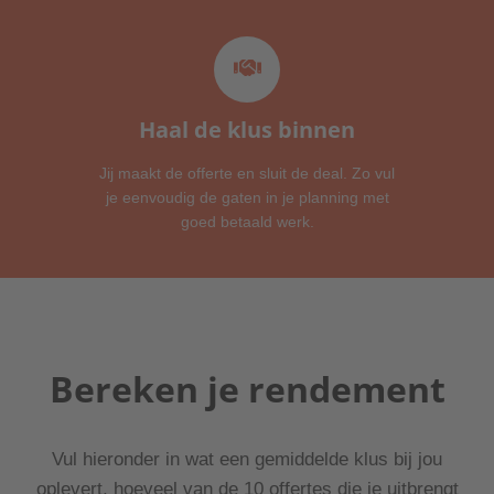
Warmtepompen
Voor warmtepomp-specialisten
Haal de klus binnen
Zonnepanelen
Huur, koop of zonnecollectoren
Jij maakt de offerte en sluit de deal. Zo vul
je eenvoudig de gaten in je planning met
goed betaald werk.
Zonwering
Voor alle zonweringspecialisten
Bereken je rendement
Ben jij klaar voor veel
meer klanten?
Vul hieronder in wat een gemiddelde klus bij jou
oplevert, hoeveel van de 10 offertes die je uitbrengt