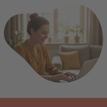
Voor alle keukenspecialisten
Makelaardij
Alles gerelateerd aan de huizenmarkt
Notariaat & Boekhouding
Notaris, accountant, boekhouding
Raamkozijnen & Dakkapellen
Ramen, kozijnen, deuren en dakkapellen
Rijscholen
Alle rijbewijs opleidingen