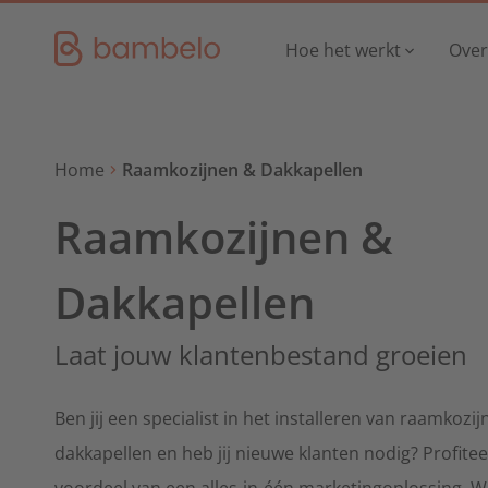
Hoe het werkt
Over
Home
Raamkozijnen & Dakkapellen
Wat we doen
Wie we zijn
Partner plans
Samenwerking
Raamkozijnen &
Airco
Nieuws
Voor airco-installateurs
Dakkapellen
Keukens
Laat jouw klantenbestand groeien
Voor alle keukenspecialisten
Ben jij een specialist in het installeren van raamkozi
Notariaat & Boekhouding
dakkapellen
en heb jij nieuwe klanten nodig
?
Profite
Notaris, accountant, boekhouding
voordeel van een alles-in-één marketingoplossing. W