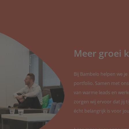
Schilders
Binnen- en buiten
Thuisbatterij
Voor alle thuisbatte
Meer groei k
Tuinonderhoud
Tuinontwerp, -aan
Bij Bambelo helpen we je 
portfolio. Samen met on
Verhuizers
Voor alle verhuizer
van warme leads en werk
zorgen wij ervoor dat jij
Verwarming & Iso
écht belangrijk is voor jou
Woningisolatie en 