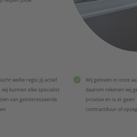
Voor alle keukensp
België - Nederlands
Schilders
Binnen- en buitenschilderwerk
Makelaardij
Alles gerelateerd 
Tuinonderhoud
Tuinontwerp, -aanleg of -onderhoud
Notariaat & Boe
Verwarming & Isolatie
Notaris, accounta
Woningisolatie en cv-ketels
cht welke regio jij actief
Wij geloven in onze a
Zonnepanelen
Raamkozijnen & 
Huur, koop of zonnecollectoren
Ramen, kozijnen, 
 wij kunnen elke specialist
daarom rekenen wij g
zien van geïnteresseerde
provisie en is er geen
ten
contractduur of opze
Rijscholen
Alle rijbewijs ople