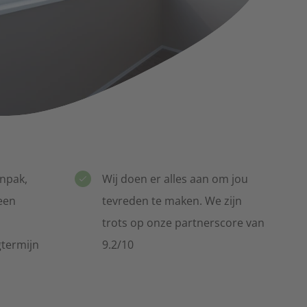
ecialisten
aan de huizenmarkt
khouding
nt, boekhouding
anpak,
Wij doen er alles aan om jou
Dakkapellen
deuren en dakkapellen
een
tevreden te maken. We zijn
trots op onze partnerscore van
gtermijn
9.2/10
idingen