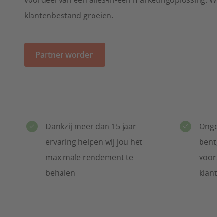
Rijscholen
klantenbestand groeien.
Alle rijbewijs opleidingen
Thuisbatterij
Partner worden
Voor alle thuisbatterij opties
Verhuizers
Voor alle verhuizers
Dankzij meer dan 15 jaar
Ongea
Warmtepompen
Voor warmtepomp-specialisten
ervaring helpen wij jou het
bent,
maximale rendement te
voor
Zonwering
behalen
klan
Voor alle zonweringspecialisten