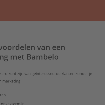
Partner worden
Ontdek de voordelen
 voordelen van een
ng met Bambelo
zekerd kunt zijn van geïnteresseerde klanten zonder je
 marketing.
nten
 opzegtermijn