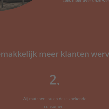
Lees meer over onze wer
Warmtepompen
Voor warmtepomp-s
Zonnepanelen
Huur, koop of zonn
makkelijk meer klanten wer
Zonwering
Voor alle zonwerin
Ben ji
Wij matchen jou en deze zoekende
consument