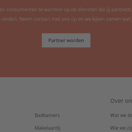
ten consumenten te wachten op de diensten die jij aanbiedt.
e vinden. Neem contact met ons op en we kijken samen wat 
Partner worden
Over on
Badkamers
Wat we d
Makelaardij
Wie we zi