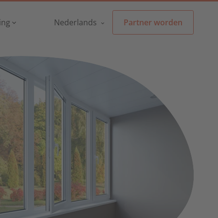
ing
Nederlands
Partner worden
Menu
English
België -
Nederlands
teurs
ialisten
Partner worden