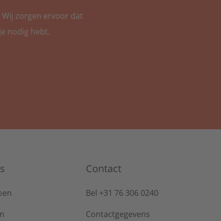
 Wij zorgen ervoor dat
je nodig hebt.
s
Contact
oen
Bel +31 76 306 0240
jn
Contactgegevens