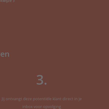
kwijze
pecialisten
ecollectoren
ven
gspecialisten
j klaar voor veel meer
Jij ontvangt deze potentiële klant direct in je
klanten?
inbox voor opvolging