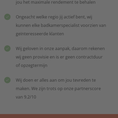
jou het maximale rendement te behalen
Schilders
Binnen- en buitenschilderwerk
Ongeacht welke regio jij actief bent, wij
kunnen elke badkamerspecialist voorzien van
Thuisbatterij
Voor alle thuisbatterij opties
geïnteresseerde klanten
Wij geloven in onze aanpak, daarom rekenen
Tuinonderhoud
wij geen provisie en is er geen contractduur
Tuinontwerp, -aanleg of -onderhoud
of opzegtermijn
Verhuizers
Wij doen er alles aan om jou tevreden te
Voor alle verhuizers
maken. We zijn trots op onze partnerscore
van 9.2/10
Verwarming & Isolatie
Woningisolatie en cv-ketels