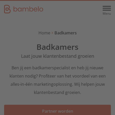
Menu
Menu
Hoe het werkt
Home
Badkamers
Wat we doen
Over ons
Badkamers
Wie we zijn
Diensten
Laat jouw klantenbestand groeien
Aanvraagcontrole
Airco
Tarieven & Tools
Ben jij een badkamerspecialist en heb jij nieuwe
Voor airco-installateurs
Werken bij
Partner plans
klanten nodig? Profiteer van het voordeel van een
Samenwerking
alles-in-één marketingoplossing. Wij helpen jouw
Badkamers
Samenwerking
Nederlands
Nieuws
klantenbestand groeien.
Voor badkamerspecialisten
Bereken je rendement
English
Partner worden
Contact
Partner worden
Keukens