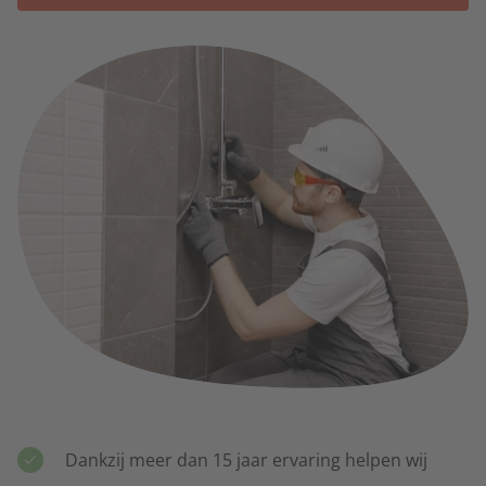
Voor alle keukenspecialisten
Makelaardij
Alles gerelateerd aan de huizenmarkt
Notariaat & Boekhouding
Notaris, accountant, boekhouding
Raamkozijnen & Dakkapellen
Ramen, kozijnen, deuren en dakkapellen
Rijscholen
Alle rijbewijs opleidingen
Dankzij meer dan 15 jaar ervaring helpen wij