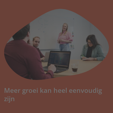
Warmtepompen
Voor warmtepomp-specialisten
Zonnepanelen
Huur, koop of zonnecollectoren
Zonwering
Voor alle zonweringspecialisten
Meer groei kan heel eenvoudig
Ben jij klaar voor veel
zijn
meer klanten?