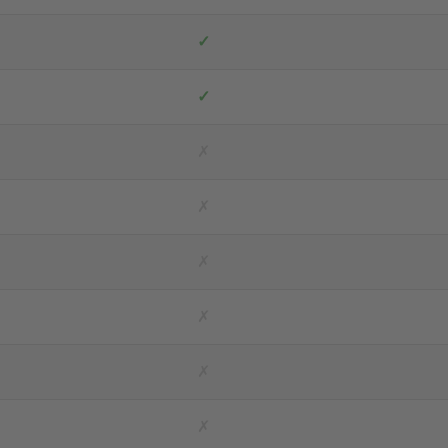
✓
✓
✗
✗
✗
✗
✗
✗