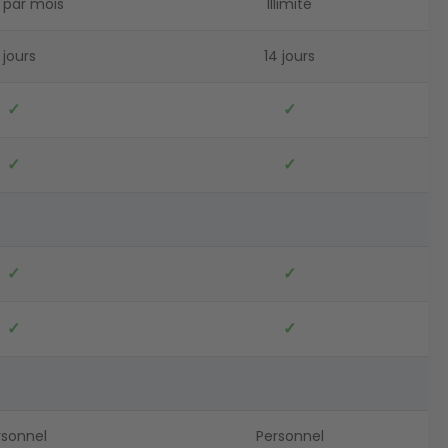
s par mois
Illimité
 jours
14 jours
✓
✓
✓
✓
✓
✓
✓
✓
rsonnel
Personnel