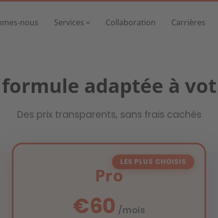
mmes-nous
Services
Collaboration
Carrières
Notre travail
Qui sommes-nous
a formule adaptée à vot
Services
Des prix transparents, sans frais cachés
Panneaux solaires
Immobilier
Collaboration
Louer ou acheter des panneaux solaires
Tout ce qui concer
Carrières
LES PLUS CHOISIS
Panneaux solair
Pro
Louer ou acheter d
Belgique - Français
€60
Español
/mois
Pompe à chaleur