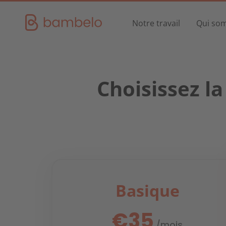
Notre travail
Qui so
Choisissez l
Immobilier
Tout ce qui concerne le logement
Pompe à chaleur
Pour les installateurs
Basique
€35
/mois