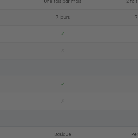
Une fois par mois
2 foi
7 jours
7
✓
✗
✓
✗
Basique
Pe