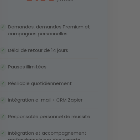
urs
Demandes, demandes Premium et
campagnes personnelles
s prêt à avoir beaucoup
Délai de retour de 14 jours
plus de clients ?
Pauses illimitées
Résiliable quotidiennement
Devenir partenaire
Intégration e-mail + CRM Zapier
Découvrez les avantages
Responsable personnel de réussite
Intégration et accompagnement
professionnels par des experts