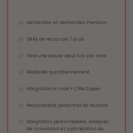
Pour les installate
Français
Demandes et demandes Premium
Délai de retour de 7 jours
Italiano
Êtes-vou
Faire une pause deux fois par mois
België - Nederlands
Résiliable quotidiennement
Nederlands
Intégration e-mail + CRM Zapier
Responsable personnel de réussite
Intégration personnalisée, analyses
de conversion et optimisation du