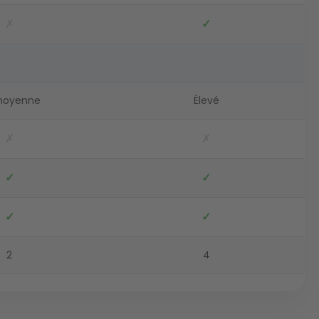
✗
✓
moyenne
Élevé
✗
✗
✓
✓
✓
✓
2
4