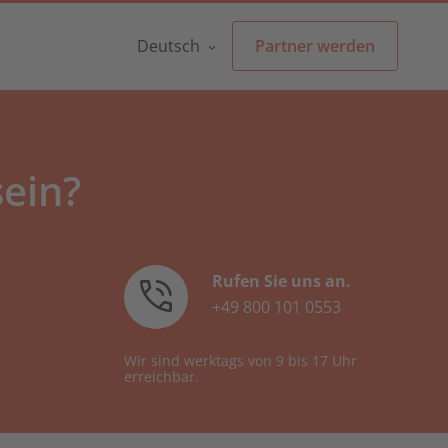
Français
Français
Deutsch
Partner werden
Menu
Italiano
English
België -
Nederlands
Español
Nederlands
Belgique -
sein?
Français
Français
Italiano
ohnen
Rufen Sie uns an.
België -
+49 800 101 0553
Nederlands
Nederlands
Wir sind werktags von 9 bis 17 Uhr
erreichbar.
 bereit für viele weitere
Partner werden