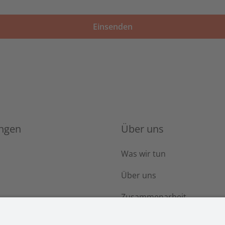
ungen
Über uns
e
Was wir tun
Über uns
Zusammenarbeit
Karriere