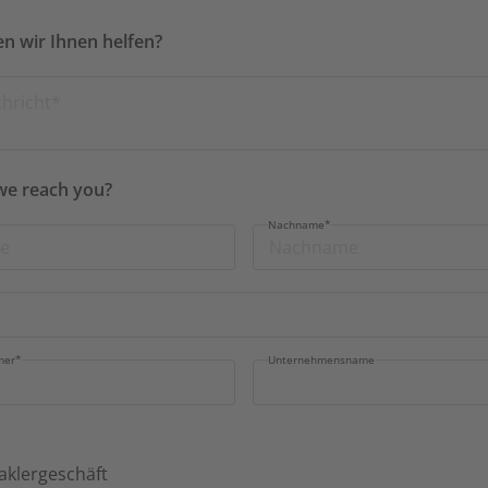
n wir Ihnen helfen?
we reach you?
Nachname
*
mer
*
Unternehmensname
aklergeschäft