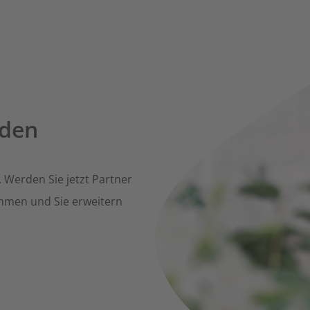
Español
Belgique - Français
rden
Français
 Werden Sie jetzt Partner
Italiano
mmen und Sie erweitern
België - Nederlands
Nederlands