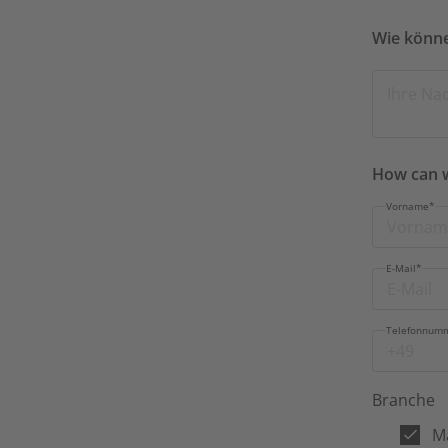
Wie könne
How can 
Vorname
*
E-Mail
*
Telefonnum
Branche
M